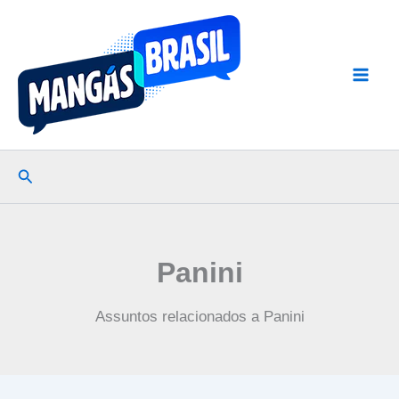
Ir
para
o
conteúdo
Pesquisar
Panini
Assuntos relacionados a Panini