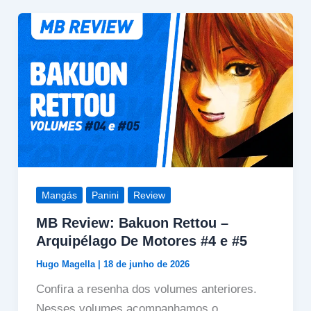
Mangás
Panini
Review
MB Review: Bakuon Rettou –
Arquipélago De Motores #4 e #5
Hugo Magella
|
18 de junho de 2026
Confira a resenha dos volumes anteriores.
Nesses volumes acompanhamos o