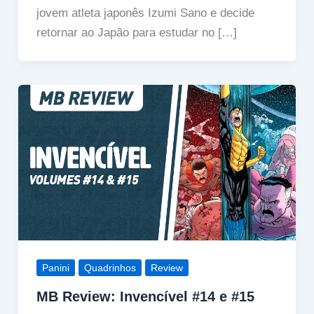
jovem atleta japonês Izumi Sano e decide
retornar ao Japão para estudar no […]
Panini
Quadrinhos
Review
MB Review: Invencível #14 e #15