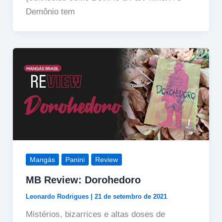
Demônio tem
Mangás
Panini
Review
MB Review: Dorohedoro
Leonardo Rodrigues
|
21 de setembro de 2021
Mistérios, bizarrices e altas doses de