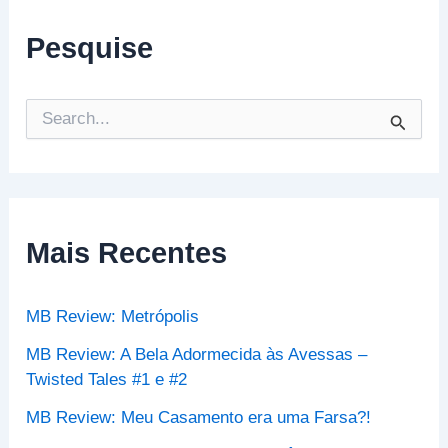
Pesquise
P
e
s
q
u
i
s
Mais Recentes
a
r
p
MB Review: Metrópolis
o
r
MB Review: A Bela Adormecida às Avessas –
:
Twisted Tales #1 e #2
MB Review: Meu Casamento era uma Farsa?!