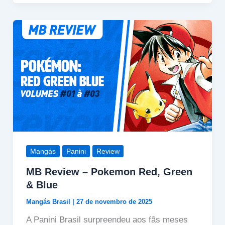
Mangás
Panini
Review
MB Review – Pokemon Red, Green
& Blue
Mangás Brasil
|
27 de novembro de 2025
A Panini Brasil surpreendeu aos fãs meses