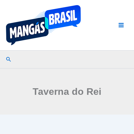
Ir
para
o
conteúdo
Pesquisar
Taverna do Rei