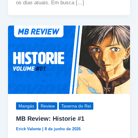
os dias atuais. Em busca […]
Mangás
Review
Taverna do Rei
MB Review: Historie #1
Erick Valente
|
8 de junho de 2026