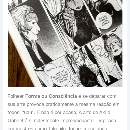
Folhear
Forma ou Consciência
e se deparar com
sua arte provoca praticamente a mesma reação em
todos: “uau”. E não é por acaso. A arte de Akíla
Gabriel é simplesmente impressionante, inspirada
em mestres como Takehiko Inoue, mesclando