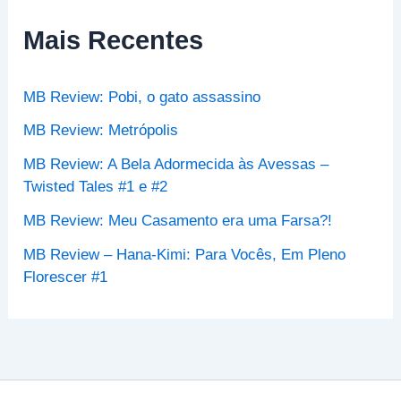
i
s
Mais Recentes
a
r
p
MB Review: Pobi, o gato assassino
o
r
MB Review: Metrópolis
:
MB Review: A Bela Adormecida às Avessas –
Twisted Tales #1 e #2
MB Review: Meu Casamento era uma Farsa?!
MB Review – Hana-Kimi: Para Vocês, Em Pleno
Florescer #1