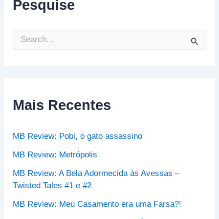
Pesquise
P
e
s
q
u
i
s
Mais Recentes
a
r
p
MB Review: Pobi, o gato assassino
o
r
MB Review: Metrópolis
:
MB Review: A Bela Adormecida às Avessas –
Twisted Tales #1 e #2
MB Review: Meu Casamento era uma Farsa?!