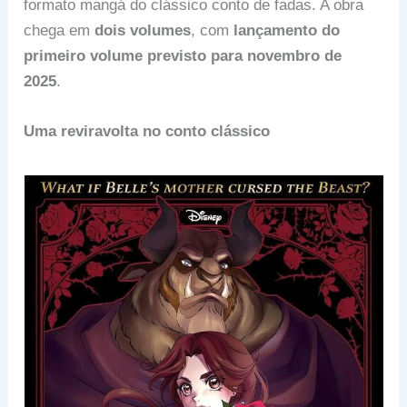
formato mangá do clássico conto de fadas. A obra
chega em
dois volumes
, com
lançamento do
primeiro volume previsto para novembro de
2025
.
Uma reviravolta no conto clássico