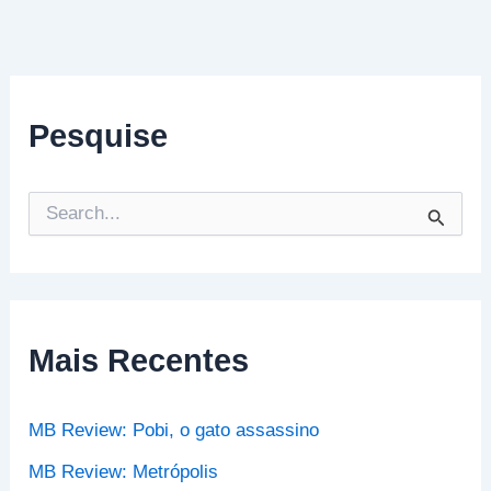
Pesquise
P
e
s
q
u
i
s
Mais Recentes
a
r
p
MB Review: Pobi, o gato assassino
o
r
MB Review: Metrópolis
: