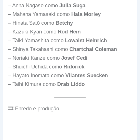
– Anna Nagase como
Julia Suga
– Mahana Yamasaki como
Hala Morley
– Hinata Satō como
Betchy
– Kazuki Kyan como
Rod Hein
– Taiki Yamashita como
Lowaist Heinrich
– Shinya Takahashi como
Chartchai Coleman
– Noriaki Kanze como
Josef Cedi
– Shūichi Uchida como
Ridorick
– Hayato Inomata como
Vilantes Suecken
– Taihi Kimura como
Drab Liddo
🎞️ Enredo e produção