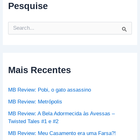
Pesquise
P
e
s
q
u
i
s
Mais Recentes
a
r
p
MB Review: Pobi, o gato assassino
o
r
MB Review: Metrópolis
:
MB Review: A Bela Adormecida às Avessas –
Twisted Tales #1 e #2
MB Review: Meu Casamento era uma Farsa?!