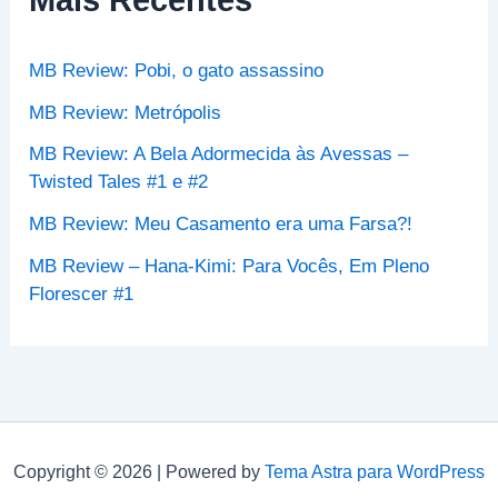
a
r
p
MB Review: Pobi, o gato assassino
o
r
MB Review: Metrópolis
:
MB Review: A Bela Adormecida às Avessas –
Twisted Tales #1 e #2
MB Review: Meu Casamento era uma Farsa?!
MB Review – Hana-Kimi: Para Vocês, Em Pleno
Florescer #1
Copyright © 2026 | Powered by
Tema Astra para WordPress