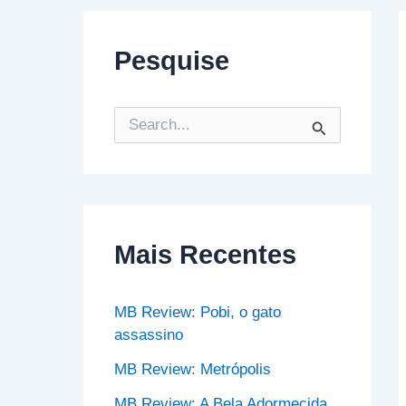
Pesquise
P
e
s
q
u
i
s
Mais Recentes
a
r
p
o
MB Review: Pobi, o gato
r
assassino
:
MB Review: Metrópolis
MB Review: A Bela Adormecida