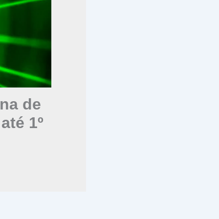
na de
até 1º