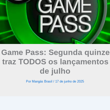
 Game Pass: Segunda quinze
 traz TODOS os lançamentos 
de julho
Por
Mangás Brasil
/
17 de junho de 2025