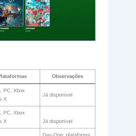
Plataformas
Observações
, PC, Xbox
Já disponível
s X
, PC, Xbox
s X
Já disponível
Day‑One; plataforma