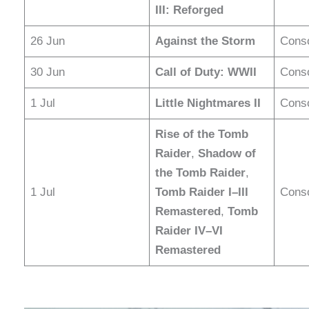
III: Reforged
26 Jun
Against the Storm
Conso
30 Jun
Call of Duty: WWII
Cons
1 Jul
Little Nightmares II
Conso
Rise of the Tomb
Raider
,
Shadow of
the Tomb Raider
,
1 Jul
Tomb Raider I–III
Conso
Remastered
,
Tomb
Raider IV–VI
Remastered