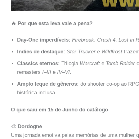
🔥 Por que esta leva vale a pena?
Day‑One imperdíveis:
Firebreak
,
Crash 4
,
Lost in
Indies de destaque:
Star Trucker
e
Wildfrost
trazem
Classics eternos:
Trilogia
Warcraft
e
Tomb Raider
c
remasters
I–III
e
IV–VI
.
Amplo leque de gêneros:
do shooter co-op ao RPG, 
histórica inclusa.
O que saiu em 15 de Junho do catálogo
🎨
Dordogne
Uma jornada emotiva pelas memórias de uma mulher que