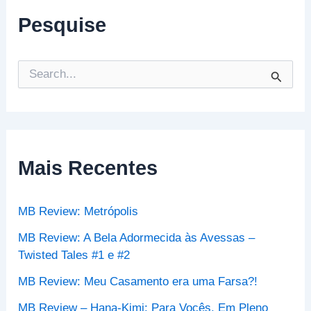
Pesquise
P
e
s
q
u
i
s
Mais Recentes
a
r
p
MB Review: Metrópolis
o
r
MB Review: A Bela Adormecida às Avessas –
:
Twisted Tales #1 e #2
MB Review: Meu Casamento era uma Farsa?!
MB Review – Hana-Kimi: Para Vocês, Em Pleno