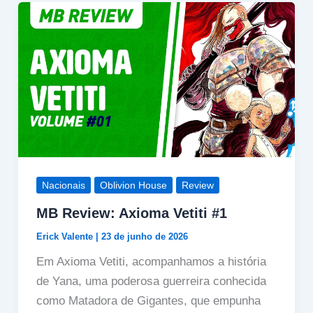
Nacionais
Oblivion House
Review
MB Review: Axioma Vetiti #1
Erick Valente
|
23 de junho de 2026
Em Axioma Vetiti, acompanhamos a história
de Yana, uma poderosa guerreira conhecida
como Matadora de Gigantes, que empunha