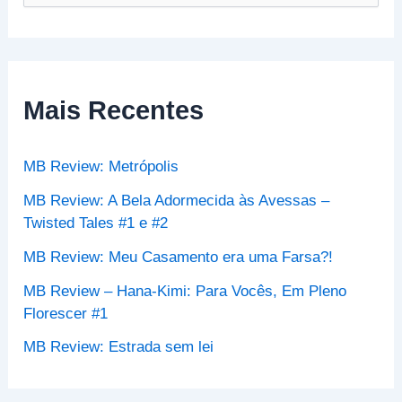
e
s
q
u
i
s
Mais Recentes
a
r
p
MB Review: Metrópolis
o
r
MB Review: A Bela Adormecida às Avessas –
:
Twisted Tales #1 e #2
MB Review: Meu Casamento era uma Farsa?!
MB Review – Hana-Kimi: Para Vocês, Em Pleno
Florescer #1
MB Review: Estrada sem lei