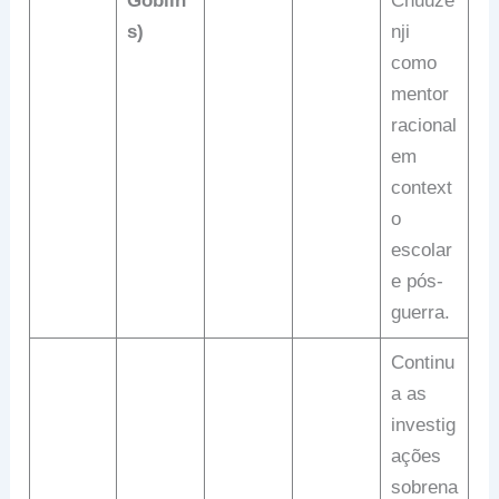
Goblin
Chuuze
s)
nji
como
mentor
racional
em
context
o
escolar
e pós-
guerra.
Continu
a as
investig
ações
sobrena