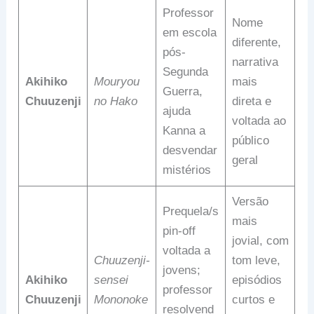
Professor
Nome
em escola
diferente,
pós-
narrativa
Segunda
Akihiko
Mouryou
mais
Guerra,
Chuuzenji
no Hako
direta e
ajuda
voltada ao
Kanna a
público
desvendar
geral
mistérios
Versão
Prequela/s
mais
pin-off
jovial, com
voltada a
Chuuzenji-
tom leve,
jovens;
Akihiko
sensei
episódios
professor
Chuuzenji
Mononoke
curtos e
resolvend