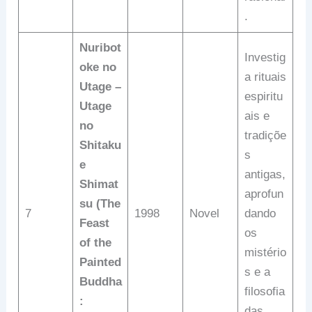
.
Nuribot
Investig
oke no
a rituais
Utage –
espiritu
Utage
ais e
no
tradiçõe
Shitaku
s
e
antigas,
Shimat
aprofun
su (The
7
1998
Novel
dando
Feast
os
of the
mistério
Painted
s e a
Buddha
filosofia
:
das