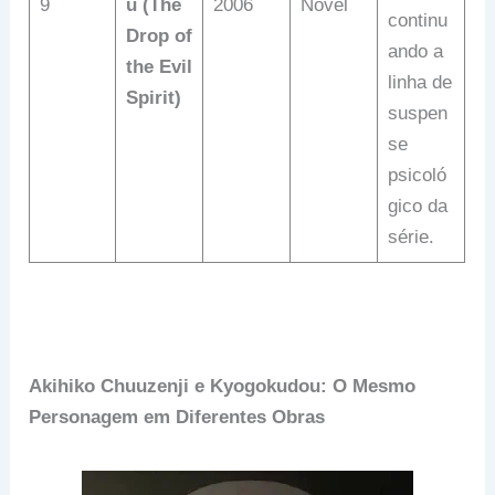
9
u (The
2006
Novel
continu
Drop of
ando a
the Evil
linha de
Spirit)
suspen
se
psicoló
gico da
série.
Akihiko Chuuzenji e Kyogokudou: O Mesmo
Personagem em Diferentes Obras