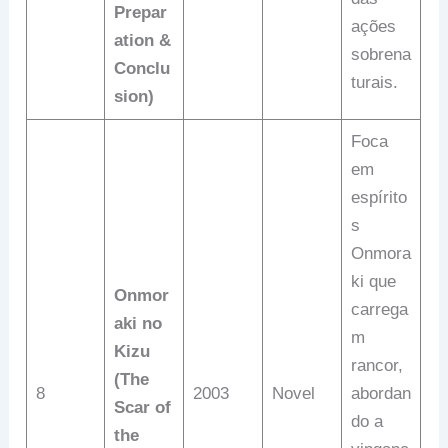
Prepar
ações
ation &
sobrena
Conclu
turais.
sion)
Foca
em
espírito
s
Onmora
ki que
Onmor
carrega
aki no
m
Kizu
rancor,
(The
8
2003
Novel
abordan
Scar of
do a
the