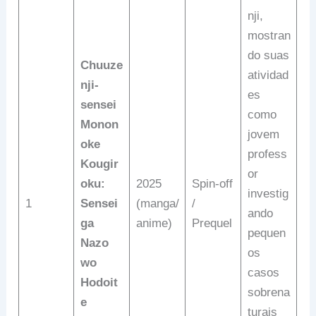
nji,
mostran
do suas
Chuuze
atividad
nji-
es
sensei
como
Monon
jovem
oke
profess
Kougir
or
oku:
2025
Spin-off
investig
1
Sensei
(manga/
/
ando
ga
anime)
Prequel
pequen
Nazo
os
wo
casos
Hodoit
sobrena
e
turais