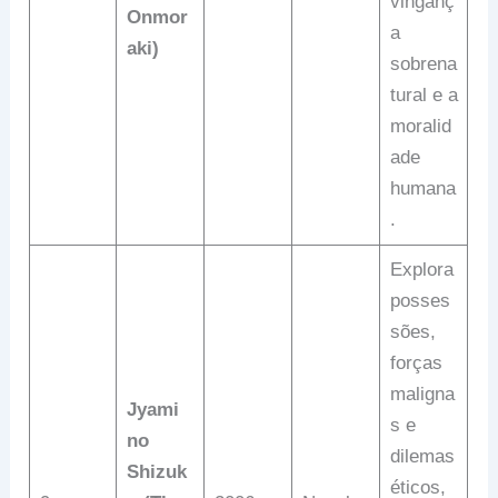
vinganç
Onmor
a
aki)
sobrena
tural e a
moralid
ade
humana
.
Explora
posses
sões,
forças
maligna
Jyami
s e
no
dilemas
Shizuk
éticos,