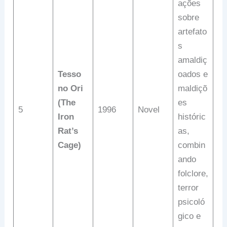
ações
sobre
artefato
s
amaldiç
Tesso
oados e
no Ori
maldiçõ
(The
es
5
1996
Novel
Iron
históric
Rat’s
as,
Cage)
combin
ando
folclore,
terror
psicoló
gico e