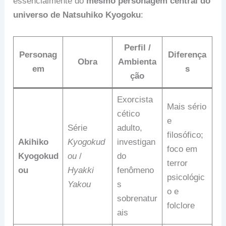
essencialmente do
mesmo personagem central do
universo de Natsuhiko Kyogoku
:
Perfil /
Personag
Diferença
Obra
Ambienta
em
s
ção
Exorcista
Mais sério
cético
e
Série
adulto,
filosófico;
Akihiko
Kyogokud
investigan
foco em
Kyogokud
ou
/
do
terror
ou
Hyakki
fenômeno
psicológic
Yakou
s
o e
sobrenatur
folclore
ais