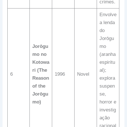
crimes.
Envolve
a lenda
do
Jorōgu
Jorōgu
mo
mo no
(aranha
Kotowa
espiritu
ri (The
al);
6
1996
Novel
Reason
explora
of the
suspen
Jorōgu
se,
mo)
horror e
investig
ação
racional