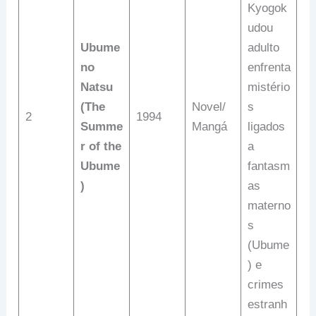
Kyogok
udou
Ubume
adulto
no
enfrenta
Natsu
mistério
(The
Novel/
s
2
1994
Summe
Mangá
ligados
r of the
a
Ubume
fantasm
)
as
materno
s
(Ubume
) e
crimes
estranh