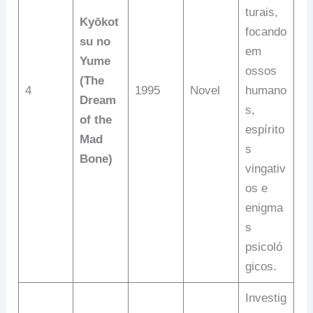
turais,
Kyōkot
focando
su no
em
Yume
ossos
(The
4
1995
Novel
humano
Dream
s,
of the
espírito
Mad
s
Bone)
vingativ
os e
enigma
s
psicoló
gicos.
Investig