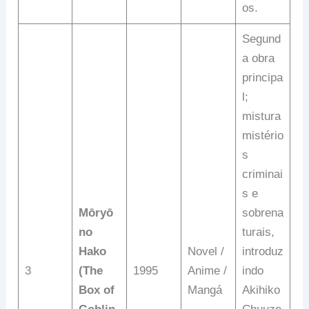
os.
Segund
a obra
principa
l;
mistura
mistério
s
criminai
s e
Mōryō
sobrena
no
turais,
Hako
Novel /
introduz
3
(The
1995
Anime /
indo
Box of
Mangá
Akihiko