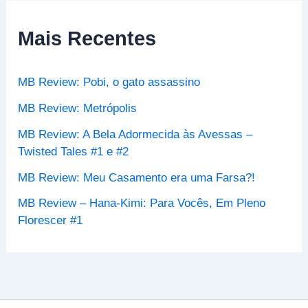
u
i
s
Mais Recentes
a
r
p
MB Review: Pobi, o gato assassino
o
r
MB Review: Metrópolis
:
MB Review: A Bela Adormecida às Avessas –
Twisted Tales #1 e #2
MB Review: Meu Casamento era uma Farsa?!
MB Review – Hana-Kimi: Para Vocês, Em Pleno
Florescer #1