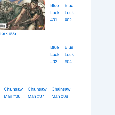
Blue
Blue
Lock
Lock
#01
#02
serk #05
Blue
Blue
Lock
Lock
#03
#04
Chainsaw
Chainsaw
Chainsaw
Man #06
Man #07
Man #08