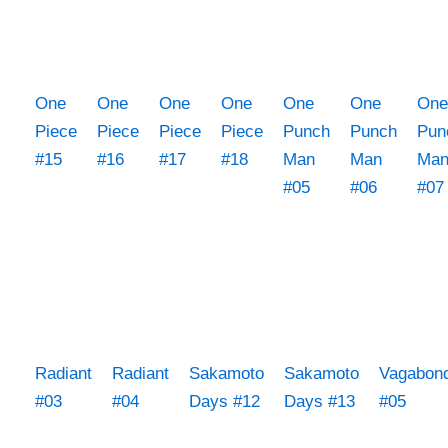
One
One
One
One
One
One
One
Piece
Piece
Piece
Piece
Punch
Punch
Pun
#15
#16
#17
#18
Man
Man
Ma
#05
#06
#07
Radiant
Radiant
Sakamoto
Sakamoto
Vagabon
#03
#04
Days #12
Days #13
#05