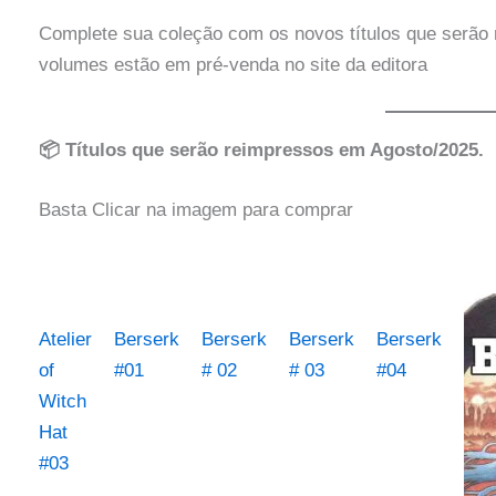
Complete sua coleção com os novos títulos que serão 
volumes estão em pré-venda no site da editora
📦 Títulos que serão reimpressos em Agosto/2025.
Basta Clicar na imagem para comprar
Atelier
Berserk
Berserk
Berserk
Berserk
of
#01
# 02
# 03
#04
Witch
Hat
#03