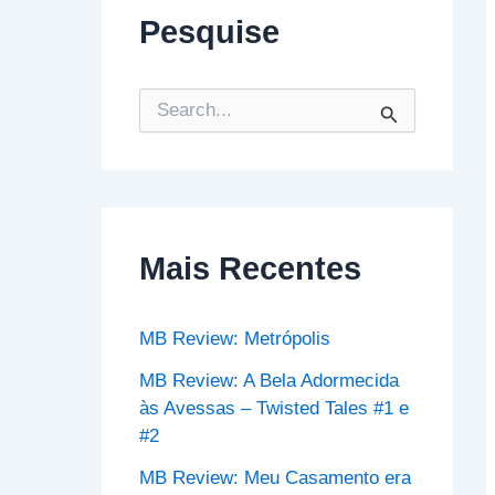
Pesquise
P
e
s
q
u
i
s
Mais Recentes
a
r
p
o
MB Review: Metrópolis
r
:
MB Review: A Bela Adormecida
às Avessas – Twisted Tales #1 e
#2
MB Review: Meu Casamento era