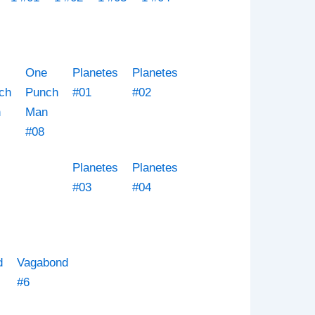
One
Planetes
Planetes
ch
Punch
#01
#02
n
Man
#08
Planetes
Planetes
#03
#04
d
Vagabond
#6