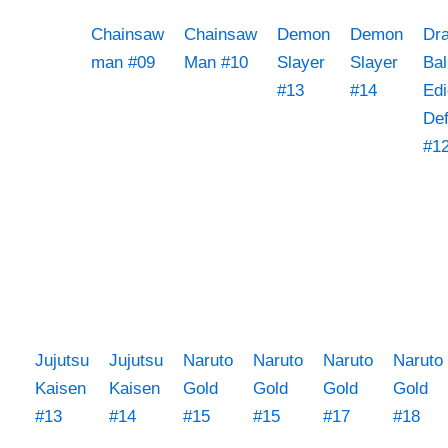
Chainsaw
Chainsaw
Demon
Demon
Dr
man #09
Man #10
Slayer
Slayer
Bal
#13
#14
Edi
Def
#1
Jujutsu
Jujutsu
Naruto
Naruto
Naruto
Naruto
Kaisen
Kaisen
Gold
Gold
Gold
Gold
#13
#14
#15
#15
#17
#18