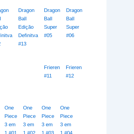
agon
Dragon
Dragon
Dragon
l
Ball
Ball
Ball
ção
Edição
Super
Super
initva
Definitva
#05
#06
2
#13
Frieren
Frieren
#11
#12
One
One
One
One
Piece
Piece
Piece
Piece
3 em
3 em
3 em
3 em
1 #01
1 #02
1 #03
1 #04