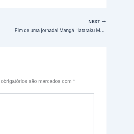
NEXT
Fim de uma jornada! Mangá Hataraku Maou‑sama! se despede com seu último volume
obrigatórios são marcados com
*