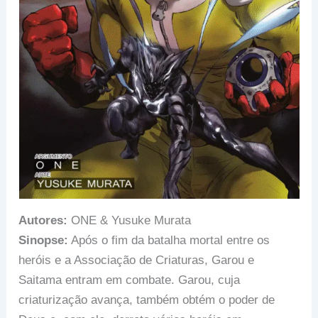
Autores:
ONE & Yusuke Murata
Sinopse:
Após o fim da batalha mortal entre os
heróis e a Associação de Criaturas, Garou e
Saitama entram em combate. Garou, cuja
criaturização avança, também obtém o poder de