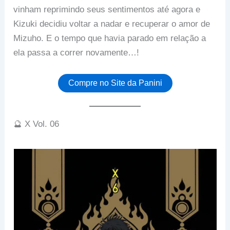
vinham reprimindo seus sentimentos até agora e
Kizuki decidiu voltar a nadar e recuperar o amor de
Mizuho. E o tempo que havia parado em relação a
ela passa a correr novamente…!
Compre no Site da Panini
🔮 X Vol. 06