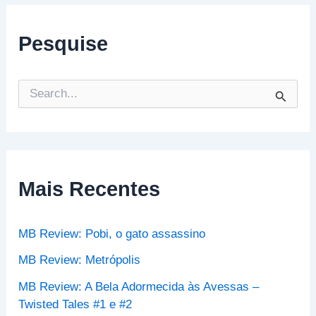
Pesquise
P
e
s
q
u
i
s
Mais Recentes
a
r
p
MB Review: Pobi, o gato assassino
o
r
MB Review: Metrópolis
:
MB Review: A Bela Adormecida às Avessas –
Twisted Tales #1 e #2