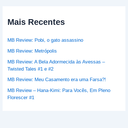
q
u
i
s
Mais Recentes
a
r
p
MB Review: Pobi, o gato assassino
o
r
MB Review: Metrópolis
:
MB Review: A Bela Adormecida às Avessas –
Twisted Tales #1 e #2
MB Review: Meu Casamento era uma Farsa?!
MB Review – Hana-Kimi: Para Vocês, Em Pleno
Florescer #1