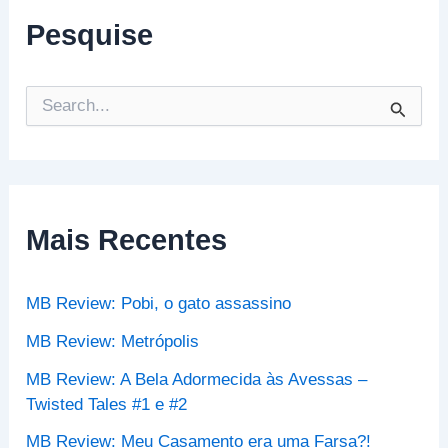
Pesquise
P
e
s
q
u
i
s
Mais Recentes
a
r
p
MB Review: Pobi, o gato assassino
o
r
MB Review: Metrópolis
:
MB Review: A Bela Adormecida às Avessas –
Twisted Tales #1 e #2
MB Review: Meu Casamento era uma Farsa?!