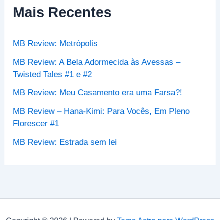
s
Mais Recentes
a
r
p
MB Review: Metrópolis
o
r
MB Review: A Bela Adormecida às Avessas –
:
Twisted Tales #1 e #2
MB Review: Meu Casamento era uma Farsa?!
MB Review – Hana-Kimi: Para Vocês, Em Pleno
Florescer #1
MB Review: Estrada sem lei