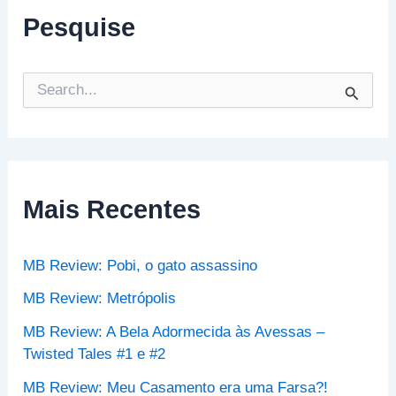
Pesquise
P
e
s
q
u
i
s
Mais Recentes
a
r
p
MB Review: Pobi, o gato assassino
o
r
MB Review: Metrópolis
:
MB Review: A Bela Adormecida às Avessas –
Twisted Tales #1 e #2
MB Review: Meu Casamento era uma Farsa?!