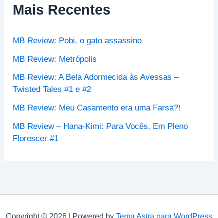
s
Mais Recentes
a
r
p
MB Review: Pobi, o gato assassino
o
r
MB Review: Metrópolis
:
MB Review: A Bela Adormecida às Avessas –
Twisted Tales #1 e #2
MB Review: Meu Casamento era uma Farsa?!
MB Review – Hana-Kimi: Para Vocês, Em Pleno
Florescer #1
Copyright © 2026 | Powered by
Tema Astra para WordPress