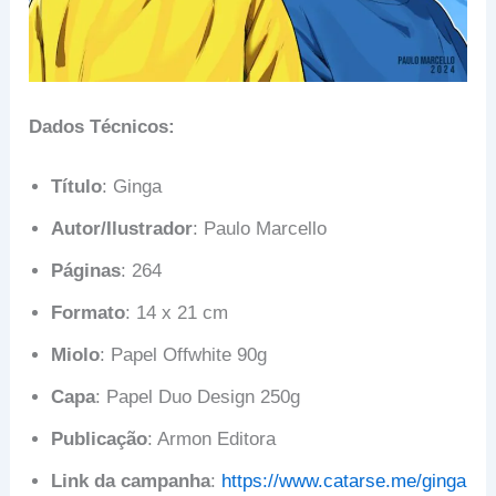
Dados Técnicos:
Título
: Ginga
Autor/Ilustrador
: Paulo Marcello
Páginas
: 264
Formato
: 14 x 21 cm
Miolo
: Papel Offwhite 90g
Capa
: Papel Duo Design 250g
Publicação
: Armon Editora
Link da campanha
:
https://www.catarse.me/ginga