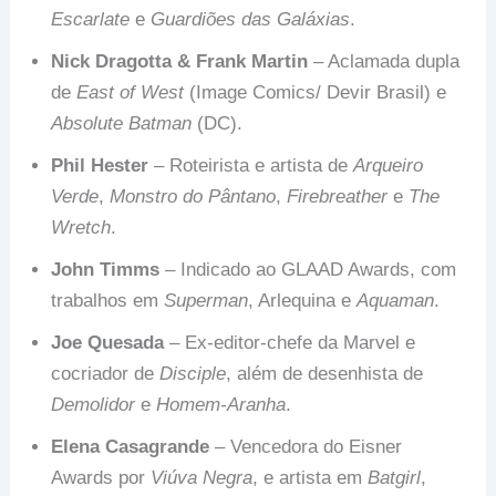
Escarlate
e
Guardiões das Galáxias
.
Nick Dragotta & Frank Martin
– Aclamada dupla
de
East of West
(Image Comics/ Devir Brasil) e
Absolute Batman
(DC).
Phil Hester
– Roteirista e artista de
Arqueiro
Verde
,
Monstro do Pântano
,
Firebreather
e
The
Wretch
.
John Timms
– Indicado ao GLAAD Awards, com
trabalhos em
Superman
, Arlequina e
Aquaman
.
Joe Quesada
– Ex-editor-chefe da Marvel e
cocriador de
Disciple
, além de desenhista de
Demolidor
e
Homem-Aranha
.
Elena Casagrande
– Vencedora do Eisner
Awards por
Viúva Negra
, e artista em
Batgirl
,