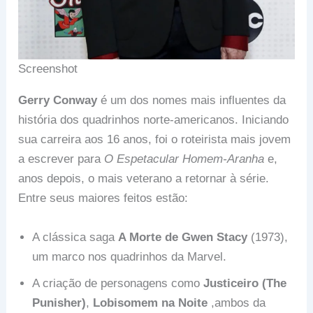
Screenshot
Gerry Conway
é um dos nomes mais influentes da
história dos quadrinhos norte-americanos. Iniciando
sua carreira aos 16 anos, foi o roteirista mais jovem
a escrever para
O Espetacular Homem-Aranha
e,
anos depois, o mais veterano a retornar à série.
Entre seus maiores feitos estão:
A clássica saga
A Morte de Gwen Stacy
(1973),
um marco nos quadrinhos da Marvel.
A criação de personagens como
Justiceiro (The
Punisher)
,
Lobisomem na Noite
,ambos da