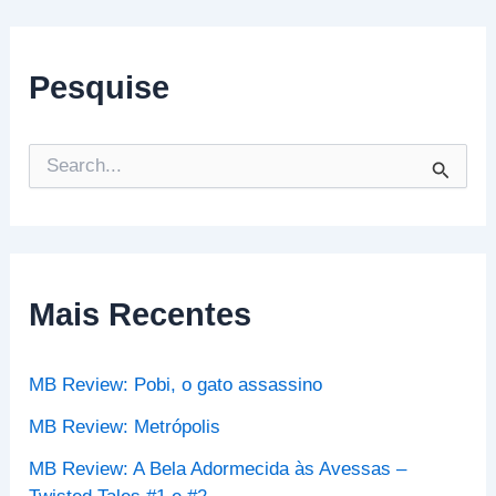
Pesquise
P
e
s
q
u
i
s
Mais Recentes
a
r
p
MB Review: Pobi, o gato assassino
o
r
MB Review: Metrópolis
:
MB Review: A Bela Adormecida às Avessas –