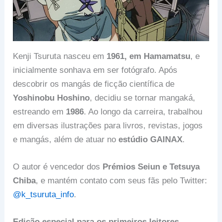
Kenji Tsuruta nasceu em
1961, em Hamamatsu
, e
inicialmente sonhava em ser fotógrafo. Após
descobrir os mangás de ficção científica de
Yoshinobu Hoshino
, decidiu se tornar mangaká,
estreando em
1986
. Ao longo da carreira, trabalhou
em diversas ilustrações para livros, revistas, jogos
e mangás, além de atuar no
estúdio GAINAX
.
O autor é vencedor dos
Prémios Seiun e Tetsuya
Chiba
, e mantém contato com seus fãs pelo Twitter:
@k_tsuruta_info
.
Edição especial para os primeiros leitores