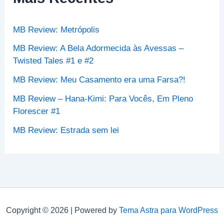
a
r
p
MB Review: Metrópolis
o
r
MB Review: A Bela Adormecida às Avessas –
:
Twisted Tales #1 e #2
MB Review: Meu Casamento era uma Farsa?!
MB Review – Hana-Kimi: Para Vocês, Em Pleno
Florescer #1
MB Review: Estrada sem lei
Copyright © 2026 | Powered by
Tema Astra para WordPress