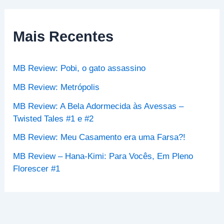
u
i
s
Mais Recentes
a
r
p
MB Review: Pobi, o gato assassino
o
r
MB Review: Metrópolis
:
MB Review: A Bela Adormecida às Avessas –
Twisted Tales #1 e #2
MB Review: Meu Casamento era uma Farsa?!
MB Review – Hana-Kimi: Para Vocês, Em Pleno
Florescer #1