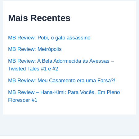
u
i
s
Mais Recentes
a
r
p
MB Review: Pobi, o gato assassino
o
r
MB Review: Metrópolis
:
MB Review: A Bela Adormecida às Avessas –
Twisted Tales #1 e #2
MB Review: Meu Casamento era uma Farsa?!
MB Review – Hana-Kimi: Para Vocês, Em Pleno
Florescer #1