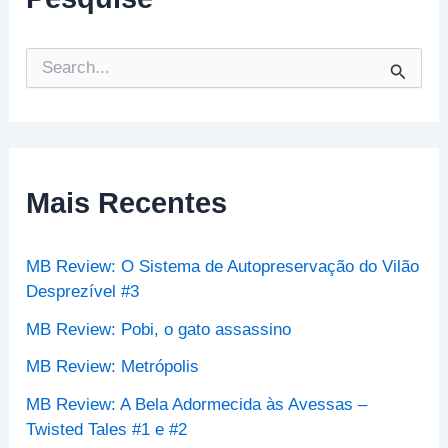
P
e
s
q
u
i
s
Mais Recentes
a
r
p
MB Review: O Sistema de Autopreservação do Vilão
o
r
Desprezível #3
:
MB Review: Pobi, o gato assassino
MB Review: Metrópolis
MB Review: A Bela Adormecida às Avessas –
Twisted Tales #1 e #2