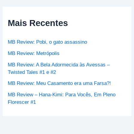
q
u
i
s
Mais Recentes
a
r
p
MB Review: Pobi, o gato assassino
o
r
MB Review: Metrópolis
:
MB Review: A Bela Adormecida às Avessas –
Twisted Tales #1 e #2
MB Review: Meu Casamento era uma Farsa?!
MB Review – Hana-Kimi: Para Vocês, Em Pleno
Florescer #1