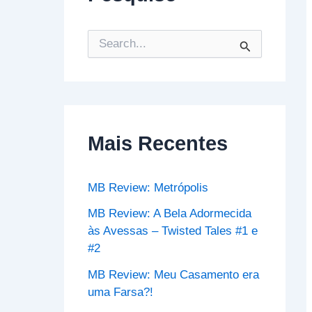
P
e
s
q
u
i
s
Mais Recentes
a
r
p
o
MB Review: Metrópolis
r
:
MB Review: A Bela Adormecida
às Avessas – Twisted Tales #1 e
#2
MB Review: Meu Casamento era
uma Farsa?!