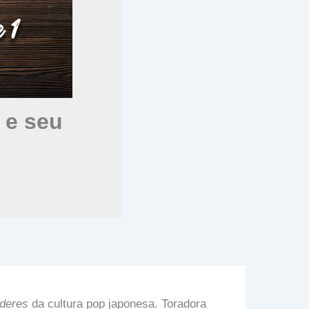
 e seu
deres
da cultura pop japonesa. Toradora