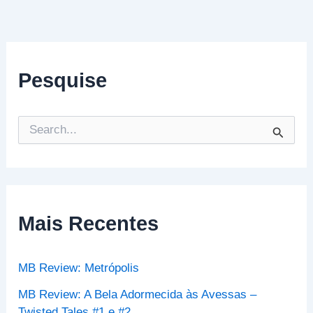
Pesquise
P
e
s
q
u
i
s
Mais Recentes
a
r
p
MB Review: Metrópolis
o
r
MB Review: A Bela Adormecida às Avessas –
:
Twisted Tales #1 e #2