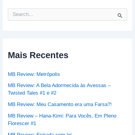
P
e
s
q
u
i
s
Mais Recentes
a
r
p
MB Review: Metrópolis
o
r
MB Review: A Bela Adormecida às Avessas –
:
Twisted Tales #1 e #2
MB Review: Meu Casamento era uma Farsa?!
MB Review – Hana-Kimi: Para Vocês, Em Pleno
Florescer #1
MB Review: Estrada sem lei