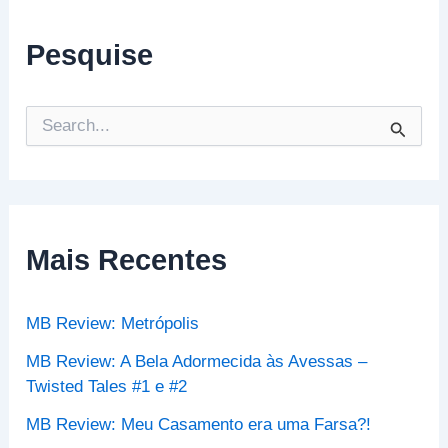
Pesquise
P
e
s
q
u
i
s
Mais Recentes
a
r
p
MB Review: Metrópolis
o
r
MB Review: A Bela Adormecida às Avessas –
:
Twisted Tales #1 e #2
MB Review: Meu Casamento era uma Farsa?!