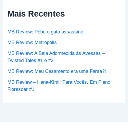
i
s
Mais Recentes
a
r
p
MB Review: Pobi, o gato assassino
o
r
MB Review: Metrópolis
:
MB Review: A Bela Adormecida às Avessas –
Twisted Tales #1 e #2
MB Review: Meu Casamento era uma Farsa?!
MB Review – Hana-Kimi: Para Vocês, Em Pleno
Florescer #1