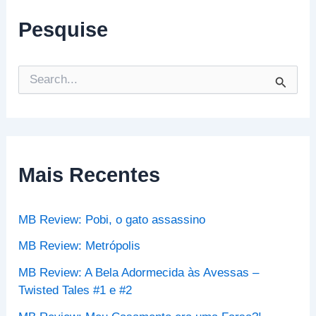
Pesquise
P
e
s
q
u
i
s
Mais Recentes
a
r
p
MB Review: Pobi, o gato assassino
o
r
MB Review: Metrópolis
:
MB Review: A Bela Adormecida às Avessas –
Twisted Tales #1 e #2