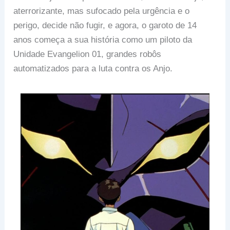
aterrorizante, mas sufocado pela urgência e o
perigo, decide não fugir, e agora, o garoto de 14
anos começa a sua história como um piloto da
Unidade Evangelion 01, grandes robôs
automatizados para a luta contra os Anjo.