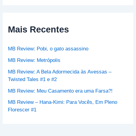
s
q
u
i
s
Mais Recentes
a
r
p
MB Review: Pobi, o gato assassino
o
r
MB Review: Metrópolis
:
MB Review: A Bela Adormecida às Avessas –
Twisted Tales #1 e #2
MB Review: Meu Casamento era uma Farsa?!
MB Review – Hana-Kimi: Para Vocês, Em Pleno
Florescer #1