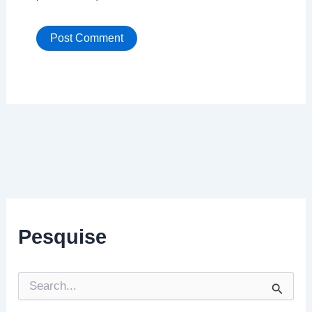
Pesquise
P
e