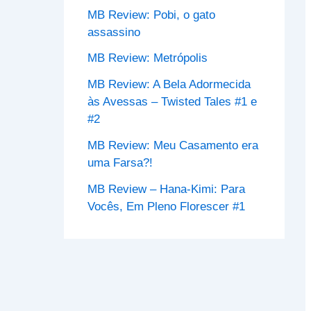
o
MB Review: Pobi, o gato
r
assassino
:
MB Review: Metrópolis
MB Review: A Bela Adormecida
às Avessas – Twisted Tales #1 e
#2
MB Review: Meu Casamento era
uma Farsa?!
MB Review – Hana-Kimi: Para
Vocês, Em Pleno Florescer #1