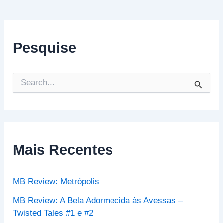
Pesquise
P
e
s
q
u
i
s
Mais Recentes
a
r
p
MB Review: Metrópolis
o
r
MB Review: A Bela Adormecida às Avessas –
:
Twisted Tales #1 e #2