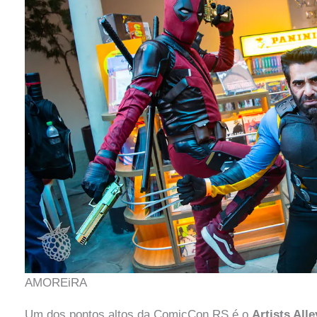
AMOREiRA
Um dos pontos altos da ComicCon RS é o
Artists Alle