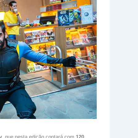
y
, que nesta edição contará com
120