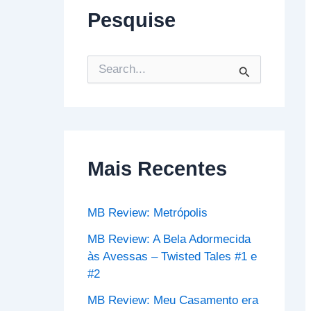
Pesquise
P
e
s
q
u
i
s
Mais Recentes
a
r
p
o
MB Review: Metrópolis
r
:
MB Review: A Bela Adormecida
às Avessas – Twisted Tales #1 e
#2
MB Review: Meu Casamento era