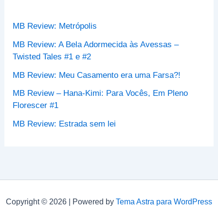
r
p
MB Review: Metrópolis
o
r
MB Review: A Bela Adormecida às Avessas –
:
Twisted Tales #1 e #2
MB Review: Meu Casamento era uma Farsa?!
MB Review – Hana-Kimi: Para Vocês, Em Pleno
Florescer #1
MB Review: Estrada sem lei
Copyright © 2026 | Powered by
Tema Astra para WordPress