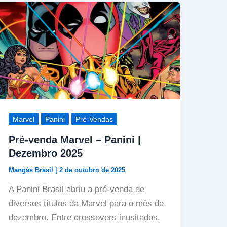
Marvel
Panini
Pré-Vendas
Pré-venda Marvel – Panini |
Dezembro 2025
Mangás Brasil
|
2 de outubro de 2025
A Panini Brasil abriu a pré-venda de
diversos títulos da Marvel para o mês de
dezembro. Entre crossovers inusitados,