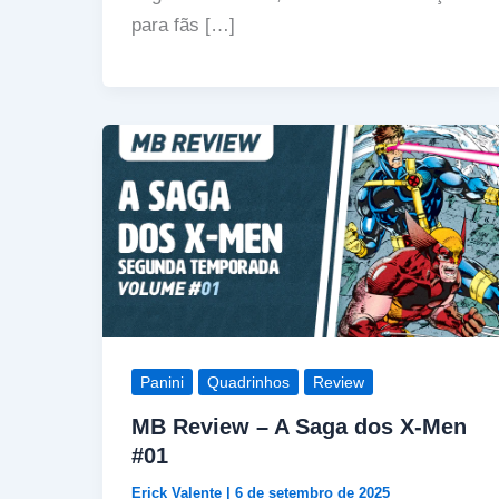
para fãs […]
Panini
Quadrinhos
Review
MB Review – A Saga dos X-Men
#01
Erick Valente
|
6 de setembro de 2025