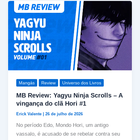
Mangás
Review
Universo dos Livros
MB Review: Yagyu Ninja Scrolls – A
vingança do clã Hori #1
Erick Valente
|
26 de julho de 2026
No período Edo, Mondo Hori, um antigo
vassalo, é acusado de se rebelar contra seu