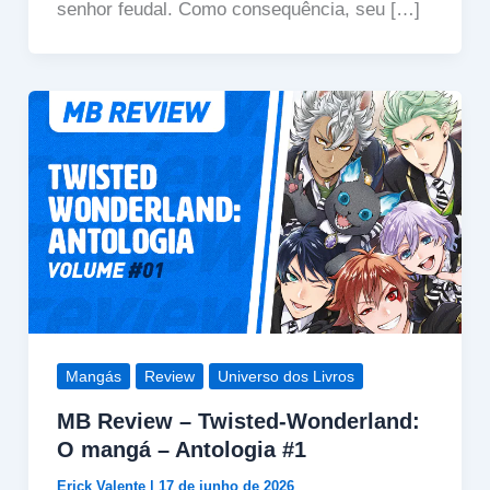
senhor feudal. Como consequência, seu […]
Mangás
Review
Universo dos Livros
MB Review – Twisted-Wonderland:
O mangá – Antologia #1
Erick Valente
|
17 de junho de 2026