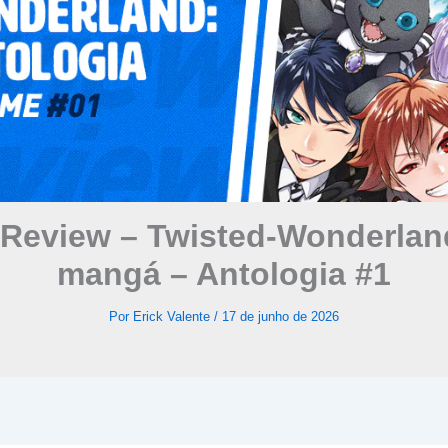
Review – Twisted-Wonderlan
mangá – Antologia #1
Por
Erick Valente
/
17 de junho de 2026