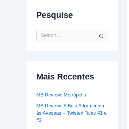
Pesquise
P
e
s
q
u
i
s
Mais Recentes
a
r
p
o
MB Review: Metrópolis
r
:
MB Review: A Bela Adormecida
às Avessas – Twisted Tales #1 e
#2