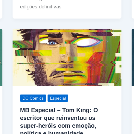
edições definitivas
DC Comics
Especial
MB Especial – Tom King: O
escritor que reinventou os
super-heróis com emoção,
política e humanidade