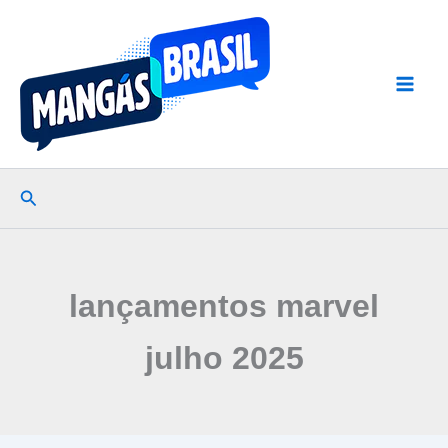
Ir
para
o
conteúdo
Pesquisar
lançamentos marvel
julho 2025