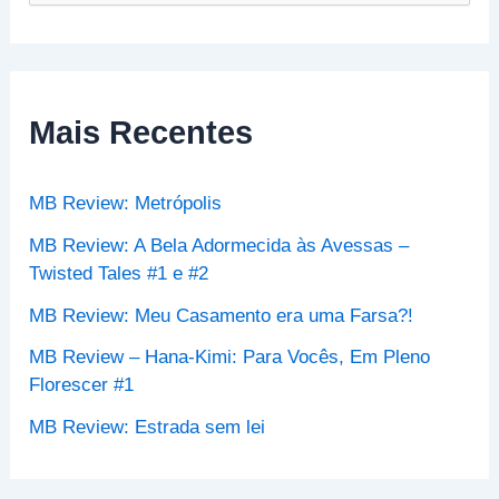
e
s
q
u
i
s
Mais Recentes
a
r
p
MB Review: Metrópolis
o
r
MB Review: A Bela Adormecida às Avessas –
:
Twisted Tales #1 e #2
MB Review: Meu Casamento era uma Farsa?!
MB Review – Hana-Kimi: Para Vocês, Em Pleno
Florescer #1
MB Review: Estrada sem lei