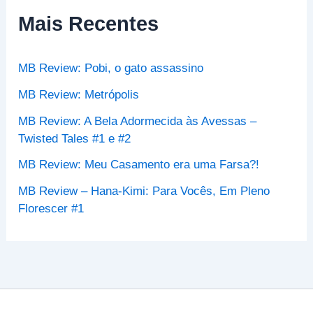
i
s
Mais Recentes
a
r
p
MB Review: Pobi, o gato assassino
o
r
MB Review: Metrópolis
:
MB Review: A Bela Adormecida às Avessas –
Twisted Tales #1 e #2
MB Review: Meu Casamento era uma Farsa?!
MB Review – Hana-Kimi: Para Vocês, Em Pleno
Florescer #1