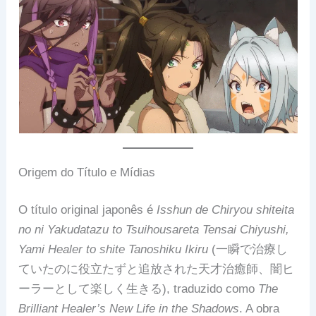
Origem do Título e Mídias
O título original japonês é
Isshun de Chiryou shiteita
no ni Yakudatazu to Tsuihousareta Tensai Chiyushi,
Yami Healer to shite Tanoshiku Ikiru
(一瞬で治療し
ていたのに役立たずと追放された天才治癒師、闇ヒ
ーラーとして楽しく生きる), traduzido como
The
Brilliant Healer’s New Life in the Shadows
. A obra